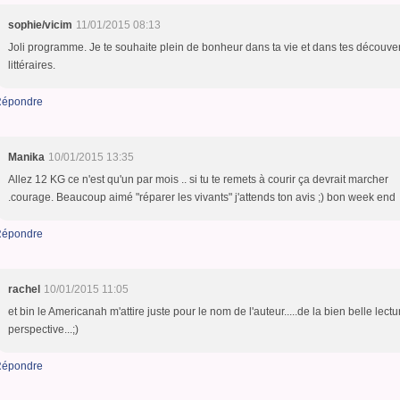
sophie/vicim
11/01/2015 08:13
Joli programme. Je te souhaite plein de bonheur dans ta vie et dans tes découve
littéraires.
épondre
Manika
10/01/2015 13:35
Allez 12 KG ce n'est qu'un par mois .. si tu te remets à courir ça devrait marcher
.courage. Beaucoup aimé "réparer les vivants" j'attends ton avis ;) bon week end
épondre
rachel
10/01/2015 11:05
et bin le Americanah m'attire juste pour le nom de l'auteur.....de la bien belle lect
perspective...;)
épondre