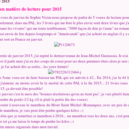
r 2015
 en matière de lecture pour 2015
-vous de janvier de Sophie Vicim nous propose de parler de 5 voeux de lecture po
uelement, dans ma PAL, les 3 livres qui me font le plus envie sont deux livres que j'a
arer les vivants" qui me tente terriblement, "3000 façon de dire je t'aime" un roma
ussi envie de lire depuis longtemps et "Americanah" que j'ai acheté en anglais il y a
ui sort en France en janvier.
ntrée de janvier 2015, j'ai repéré le dernier roman de Jean-Michel Guenassia. Je n'a
oi il parle mais j'ai eu des coups de coeur pour ses deux premiers titres alors je suis
t je l'ai acheté dès sa sortie... les yeux fermés!
 5eme voeu est de faire baisser ma PAL qui est arrivée à 42... En 2014, j'ai lu 44 
j'aimerai au moins avoir lu la moitié de cette PAL à la fin 2015... 21 livres issu
15, ça devrait être possible!
 janvier c'est le mois des "bonnes résolutions qu'on ne tient pas", je vais plutôt fai
perdre du poids (12 kg s'il te plaît la petite fée des voeux)
 courir à nouveau le marathon du Mont Saint Michel (Remarquez, avec un peu de 
le marathon, je vais peut-être perdre quelques kilos ;-)
être que je remettrai ce marathon à 2016... un marathon tous les deux ans, c'est peu
e (et ça me laisse le temps de perdre les kilos ;-)
être mieux organisée dans mon travail.