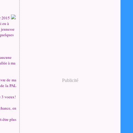
ur 2015
i eu à
n jeunesse
 quelques
i aucune
 allée à ma
livre de ma
Publicité
s de la PAL
re 3 voeux!
chance, en
t-être plus