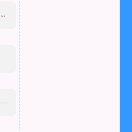
rtes
ure en