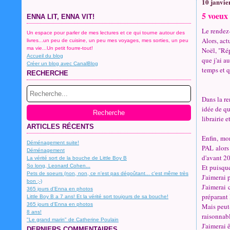
10 janvie
5 voeux
ENNA LIT, ENNA VIT!
Le rendez
Un espace pour parler de mes lectures et ce qui tourne autour des
Alors, act
livres...un peu de cuisine, un peu mes voyages, mes sorties, un peu
ma vie...Un petit fourre-tout!
Noël, "Rép
Accueil du blog
que j'ai a
Créer un blog avec CanalBlog
temps et q
RECHERCHE
Dans la re
idée de qu
librairie e
ARTICLES RÉCENTS
Enfin, mon
Déménagement suite!
PAL alors 
Déménagement
d'avant 20
La vérité sort de la bouche de Little Boy B
So long, Leonard Cohen...
Et puisque
Pets de soeurs (non, non, ce n'est pas dégoûtant... c'est même très
J'aimerai 
bon ;-)
J'aimerai
365 jours d'Enna en photos
préparant 
Little Boy B a 7 ans! Et la vérité sort toujours de sa bouche!
365 jours d'Enna en photos
Mais peut-
8 ans!
raisonnabl
"Le grand marin" de Catherine Poulain
J'aimerai 
DERNIERS COMMENTAIRES