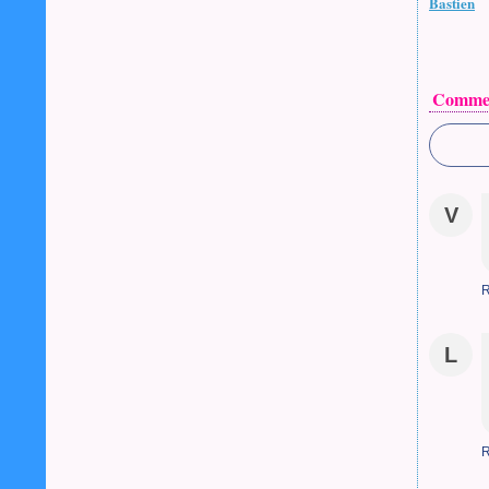
Bastien
Commen
V
R
L
R