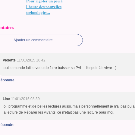
Pour rigoler un peu à
l'heure des nouvelles
technologies...
taires
Ajouter un commentaire
Violette
11/01/2015 10:42
tout le monde fait le voeu de faire baisser sa PAL... l'espoir fait vivre :-)
épondre
Line
11/01/2015 08:39
joli programme et de belles lectures aussi, mais personnellement je n'ai pas pu 
la lecture de Réparer les vivants, ce n'était pas une lecture pour moi.
épondre