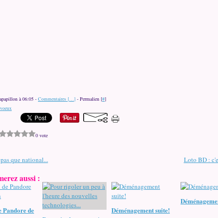
apapillon à 06:05 -
Commentaires [
…
]
- Permalien [
#
]
voeux
0 vote
 pas que national...
Loto BD : c'e
erez aussi :
Déménageme
e Pandore de
Déménagement suite!