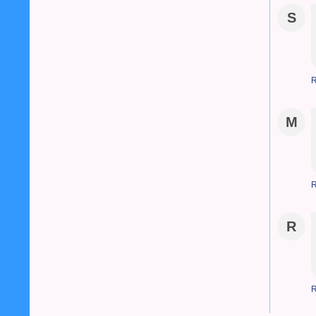
S
R
M
R
R
R