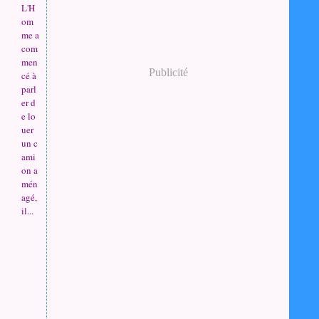
L'H
om
me a
com
men
Publicité
cé à
parl
er d
e lo
uer
un c
ami
on a
mén
agé,
il...