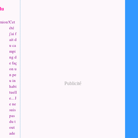
du
Cet
été
j'ai f
ait d
u ca
mpi
ng d
e faç
on u
n pe
u in
Publicité
habi
tuell
e... J
e ne
suis
pas
du t
out
ade