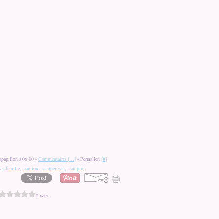
apapillon à 06:00 -
Commentaires [
…
]
- Permalien [
#
]
s
,
famille
,
camion
,
camper van
,
camping
0 vote