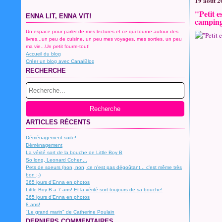
19 août 2
"Petit e
ENNA LIT, ENNA VIT!
camping
Un espace pour parler de mes lectures et ce qui tourne autour des
livres...un peu de cuisine, un peu mes voyages, mes sorties, un peu
ma vie...Un petit fourre-tout!
Accueil du blog
Créer un blog avec CanalBlog
RECHERCHE
ARTICLES RÉCENTS
Déménagement suite!
Déménagement
La vérité sort de la bouche de Little Boy B
So long, Leonard Cohen...
Pets de soeurs (non, non, ce n'est pas dégoûtant... c'est même très
bon ;-)
365 jours d'Enna en photos
Little Boy B a 7 ans! Et la vérité sort toujours de sa bouche!
365 jours d'Enna en photos
8 ans!
"Le grand marin" de Catherine Poulain
DERNIERS COMMENTAIRES