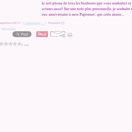
le soit pleine de tous les bonheurs que vous souhaitez et 
ectures aussi! Sur une note plus personnelle, je souhaite 
eux anniversaire à mon Papounet , qui cette année...
apapillon à 06:53 -
Commentaires [
…
]
- Permalien [
#
]
,
anniversaire
0 vote