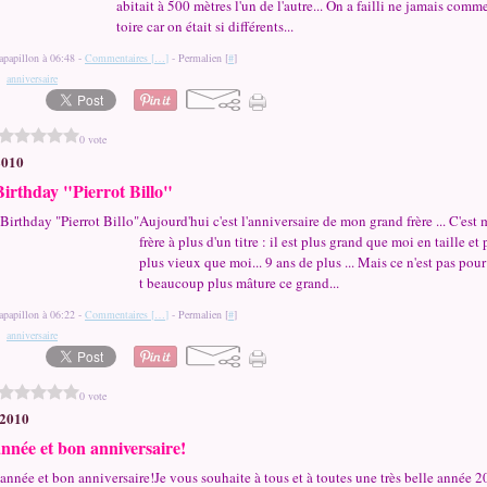
abitait à 500 mètres l'un de l'autre... On a failli ne jamais comm
toire car on était si différents...
apapillon à 06:48 -
Commentaires [
…
]
- Permalien [
#
]
,
anniversaire
0 vote
2010
irthday "Pierrot Billo"
Aujourd'hui c'est l'anniversaire de mon grand frère ... C'est
frère à plus d'un titre : il est plus grand que moi en taille et p
plus vieux que moi... 9 ans de plus ... Mais ce n'est pas pour 
t beaucoup plus mâture ce grand...
apapillon à 06:22 -
Commentaires [
…
]
- Permalien [
#
]
,
anniversaire
0 vote
 2010
nnée et bon anniversaire!
Je vous souhaite à tous et à toutes une très belle année 2