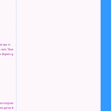
ué ma vi
e suis "heu
vu depuis q
ra toujour
ors qu'on h