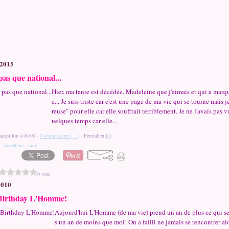
 2015
 pas que national...
Hier, ma tante est décédée. Madeleine que j'aimais et qui a marq
e... Je suis triste car c'est une page de ma vie qui se tourne mais j
reuse" pour elle car elle souffrait terriblement. Je ne l'avais pas 
uelques temps car elle...
apapillon à 06:00 -
Commentaires [
…
]
- Permalien [
#
]
,
madeleine
,
mort
0 vote
2010
Birthday L'Homme!
Aujourd'hui L'Homme (de ma vie) prend un an de plus ce qui se
s un an de moins que moi! On a failli ne jamais se rencontrer al