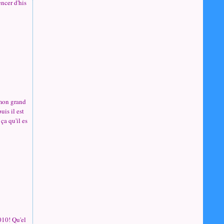
encer d'his
 mon grand
uis il est
ça qu'il es
010! Qu'el